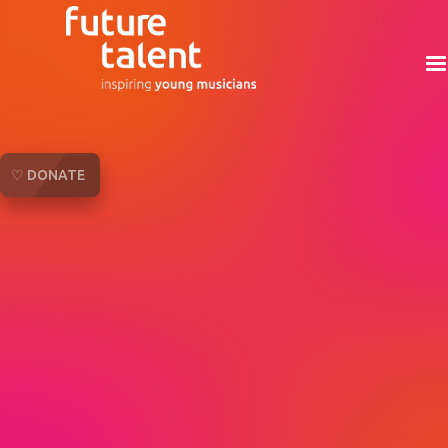
♡ DONATE
Help unlock a young person's potential. Behind
every donation is a young life changed through
music.
Make a donation