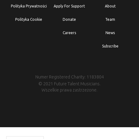
Polityka Prywatności
Apply For Support
About
Polityka Cookie
Donate
Team
Careers
News
Subscribe
Numer Registered Charity: 1183804
© 2021 Future Talent Musicians.
Wszelkie prawa zastrzeżone.