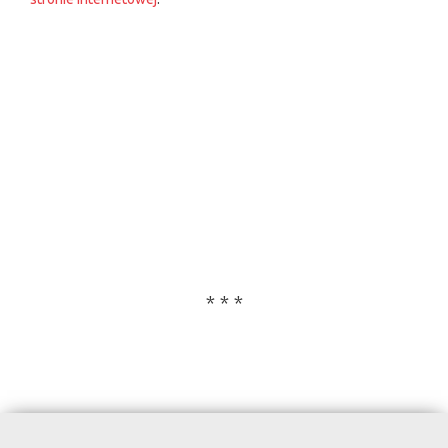
* * *