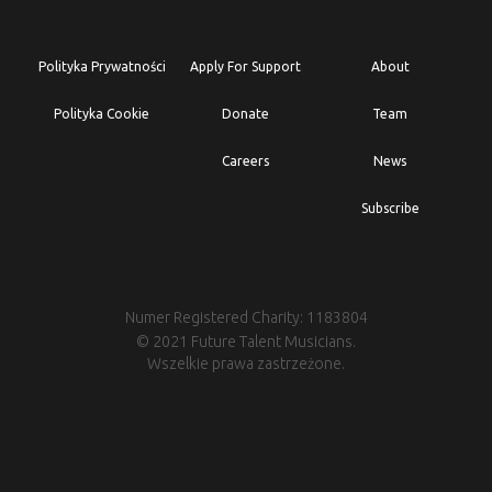
Polityka Prywatności
Apply For Support
About
Polityka Cookie
Donate
Team
Careers
News
Subscribe
Numer Registered Charity: 1183804
© 2021 Future Talent Musicians.
Wszelkie prawa zastrzeżone.